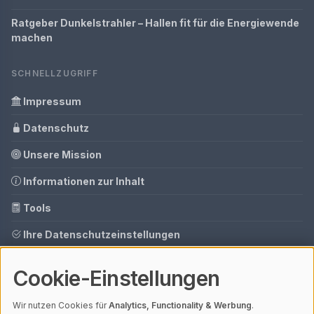
Ratgeber Dunkelstrahler – Hallen fit für die Energiewende
machen
SCHNELLZUGRIFF
Impressum
Datenschutz
Unsere Mission
Informationen zur Inhalt
Tools
Ihre Datenschutzeinstellungen
Media Daten
Cookie-Einstellungen
Gastbeitrag buchen
Wir nutzen Cookies für
Analytics, Functionality & Werbung
.