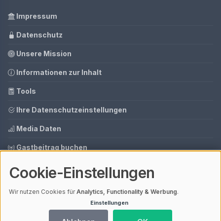
Impressum
Datenschutz
Unsere Mission
Informationen zur Inhalt
Tools
Ihre Datenschutzeinstellungen
Media Daten
Gastbeitrag buchen
Cookie-Einstellungen
© 2026 AI CMS DEMO | V4.1
Wir nutzen Cookies für
Analytics, Functionality & Werbung
.
Mit einem
ⓘ Affiliate-Link
gekennzeichnete Links unterstützen unsere
Arbeit – ohne Mehrkosten für dich. Als Amazon-Partner verdiene ich an
Einstellungen
qualifizierten Verkäufen.
Ladezeit 0,40s | Cache: APCu