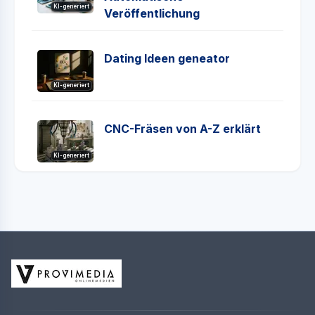
KI-generiert
Veröffentlichung
Dating Ideen geneator
KI-generiert
CNC-Fräsen von A-Z erklärt
KI-generiert