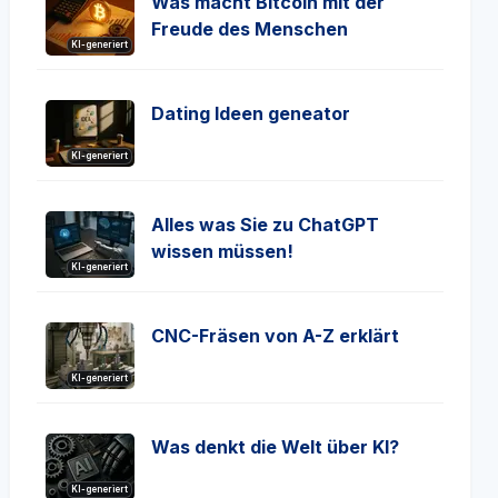
Was macht Bitcoin mit der
Freude des Menschen
KI-generiert
Dating Ideen geneator
KI-generiert
Alles was Sie zu ChatGPT
wissen müssen!
KI-generiert
CNC-Fräsen von A-Z erklärt
KI-generiert
Was denkt die Welt über KI?
KI-generiert