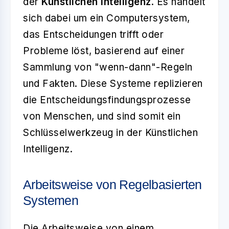
der
Künstlichen Intelligenz
. Es handelt
sich dabei um ein Computersystem,
das Entscheidungen trifft oder
Probleme löst, basierend auf einer
Sammlung von "wenn-dann"-Regeln
und Fakten. Diese Systeme replizieren
die Entscheidungsfindungsprozesse
von Menschen, und sind somit ein
Schlüsselwerkzeug in der Künstlichen
Intelligenz.
Arbeitsweise von Regelbasierten
Systemen
Die Arbeitsweise von einem