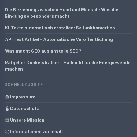
Die Beziehung zwischen Hund und Mensch: Was die
Bindung so besonders macht
KI-Texte automatisch erstellen: So funktioniert es
API Test Artikel - Automatische Veröffentlichung
Was macht GEO aus anstelle SEO?
Ratgeber Dunkelstrahler – Hallen fit für die Energiewende
machen
SCHNELLZUGRIFF
Impressum
Datenschutz
Unsere Mission
Informationen zur Inhalt