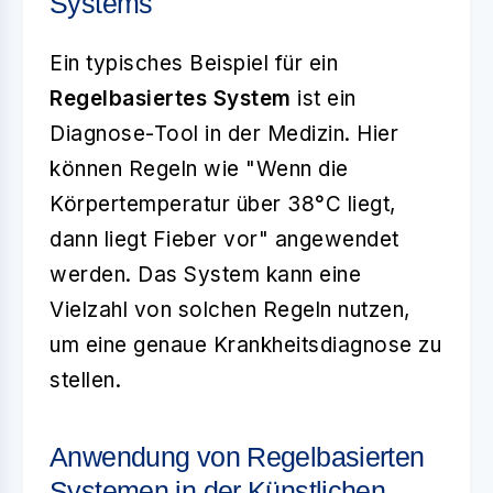
Systems
Ein typisches Beispiel für ein
Regelbasiertes System
ist ein
Diagnose-Tool in der Medizin. Hier
können Regeln wie "Wenn die
Körpertemperatur über 38°C liegt,
dann liegt Fieber vor" angewendet
werden. Das System kann eine
Vielzahl von solchen Regeln nutzen,
um eine genaue Krankheitsdiagnose zu
stellen.
Anwendung von Regelbasierten
Systemen in der Künstlichen