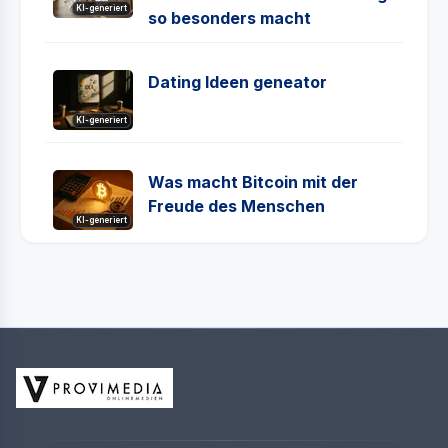
KI-generiert
so besonders macht
Dating Ideen geneator
KI-generiert
Was macht Bitcoin mit der
Freude des Menschen
KI-generiert