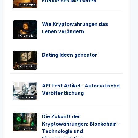
Freude des Menschen
KI-generiert
Wie Kryptowährungen das
Leben verändern
KI-generiert
Dating Ideen geneator
KI-generiert
API Test Artikel - Automatische
Veröffentlichung
KI-generiert
Die Zukunft der
Kryptowährungen: Blockchain-
KI-generiert
Technologie und