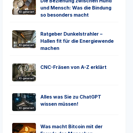
Die Beziehung zwischen Hund
und Mensch: Was die Bindung
KI-generiert
so besonders macht
Ratgeber Dunkelstrahler –
Hallen fit für die Energiewende
KI-generiert
machen
CNC-Fräsen von A-Z erklärt
KI-generiert
Alles was Sie zu ChatGPT
wissen müssen!
KI-generiert
Was macht Bitcoin mit der