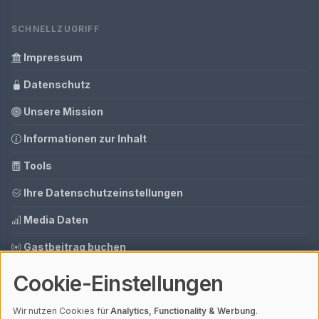
SCHNELLZUGRIFF
Impressum
Datenschutz
Unsere Mission
Informationen zur Inhalt
Tools
Ihre Datenschutzeinstellungen
Media Daten
Gastbeitrag buchen
Cookie-Einstellungen
© 2026 AI CMS DEMO | V4.1
Wir nutzen Cookies für
Analytics, Functionality & Werbung
.
Mit einem
ⓘ Affiliate-Link
gekennzeichnete Links unterstützen unsere