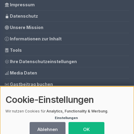
Impressum
Datenschutz
Unsere Mission
Informationen zur Inhalt
Tools
Ihre Datenschutzeinstellungen
Media Daten
Gastbeitrag buchen
Cookie-Einstellungen
© 2026 AI CMS DEMO | V4.1
Wir nutzen Cookies für
Analytics, Functionality & Werbung
.
Mit einem
ⓘ Affiliate-Link
gekennzeichnete Links unterstützen unsere
Arbeit – ohne Mehrkosten für dich. Als Amazon-Partner verdiene ich an
Einstellungen
qualifizierten Verkäufen.
Ladezeit 0,08s | Cache: APCu
Ablehnen
OK