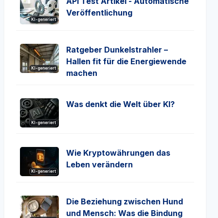
API Test Artikel - Automatische
Veröffentlichung
KI-generiert
Ratgeber Dunkelstrahler –
Hallen fit für die Energiewende
KI-generiert
machen
Was denkt die Welt über KI?
KI-generiert
Wie Kryptowährungen das
Leben verändern
KI-generiert
Die Beziehung zwischen Hund
und Mensch: Was die Bindung