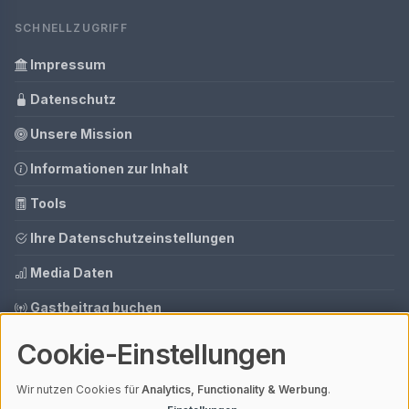
SCHNELLZUGRIFF
Impressum
Datenschutz
Unsere Mission
Informationen zur Inhalt
Tools
Ihre Datenschutzeinstellungen
Media Daten
Gastbeitrag buchen
Cookie-Einstellungen
© 2026 AI CMS DEMO | V4.1
Wir nutzen Cookies für
Analytics, Functionality & Werbung
.
Mit einem
ⓘ Affiliate-Link
gekennzeichnete Links unterstützen unsere