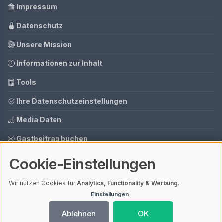
Impressum
Datenschutz
Unsere Mission
Informationen zur Inhalt
Tools
Ihre Datenschutzeinstellungen
Media Daten
Gastbeitrag buchen
Cookie-Einstellungen
© 2026 AI CMS DEMO | V4.1
Wir nutzen Cookies für
Analytics, Functionality & Werbung
.
Mit einem
ⓘ Affiliate-Link
gekennzeichnete Links unterstützen unsere
Arbeit – ohne Mehrkosten für dich. Als Amazon-Partner verdiene ich an
Einstellungen
qualifizierten Verkäufen.
Ladezeit 2,05s | Cache: APCu
Ablehnen
OK