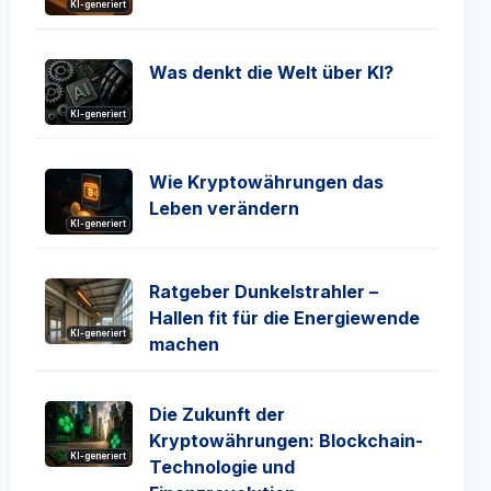
KI-generiert
Was denkt die Welt über KI?
KI-generiert
Wie Kryptowährungen das
Leben verändern
KI-generiert
Ratgeber Dunkelstrahler –
Hallen fit für die Energiewende
KI-generiert
machen
Die Zukunft der
Kryptowährungen: Blockchain-
KI-generiert
Technologie und