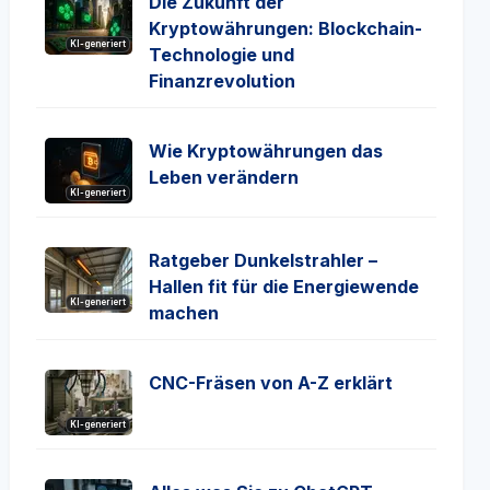
Die Zukunft der
Kryptowährungen: Blockchain-
KI-generiert
Technologie und
Finanzrevolution
Wie Kryptowährungen das
Leben verändern
KI-generiert
Ratgeber Dunkelstrahler –
Hallen fit für die Energiewende
KI-generiert
machen
CNC-Fräsen von A-Z erklärt
KI-generiert