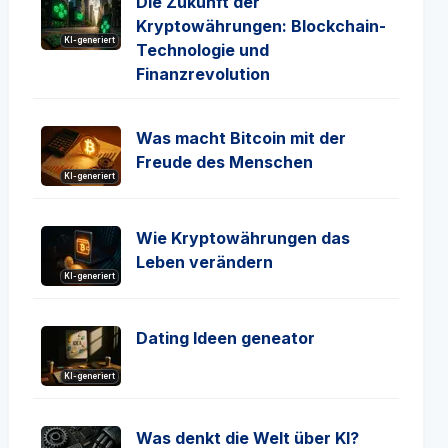
Die Zukunft der
Kryptowährungen: Blockchain-
KI-generiert
Technologie und
Finanzrevolution
Was macht Bitcoin mit der
Freude des Menschen
KI-generiert
Wie Kryptowährungen das
Leben verändern
KI-generiert
Dating Ideen geneator
KI-generiert
Was denkt die Welt über KI?