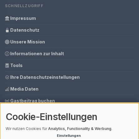
SCHNELLZUGRIFF
Impressum
Datenschutz
Unsere Mission
Informationen zur Inhalt
Tools
Ihre Datenschutzeinstellungen
Media Daten
Gastbeitrag buchen
Cookie-Einstellungen
© 2026 AI CMS DEMO | V4.1
Wir nutzen Cookies für
Analytics, Functionality & Werbung
.
Mit einem
ⓘ Affiliate-Link
gekennzeichnete Links unterstützen unsere
Arbeit – ohne Mehrkosten für dich. Als Amazon-Partner verdiene ich an
Einstellungen