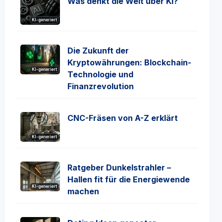
Was denkt die Welt über KI?
KI-generiert
Die Zukunft der
Kryptowährungen: Blockchain-
KI-generiert
Technologie und
Finanzrevolution
CNC-Fräsen von A-Z erklärt
KI-generiert
Ratgeber Dunkelstrahler –
Hallen fit für die Energiewende
KI-generiert
machen