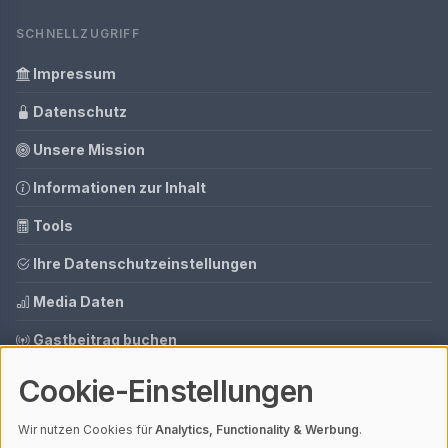
SCHNELLZUGRIFF
Impressum
Datenschutz
Unsere Mission
Informationen zur Inhalt
Tools
Ihre Datenschutzeinstellungen
Media Daten
Gastbeitrag buchen
Cookie-Einstellungen
© 2026 AI CMS DEMO | V4.1
Wir nutzen Cookies für
Analytics, Functionality & Werbung
.
Mit einem
ⓘ Affiliate-Link
gekennzeichnete Links unterstützen unsere