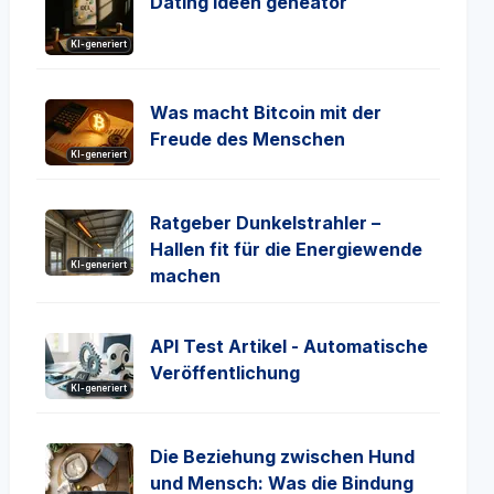
Dating Ideen geneator
KI-generiert
Was macht Bitcoin mit der
Freude des Menschen
KI-generiert
Ratgeber Dunkelstrahler –
Hallen fit für die Energiewende
KI-generiert
machen
API Test Artikel - Automatische
Veröffentlichung
KI-generiert
Die Beziehung zwischen Hund
und Mensch: Was die Bindung