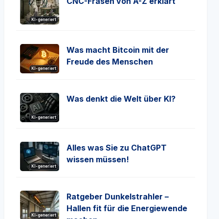
CNC-Fräsen von A-Z erklärt
KI-generiert
Was macht Bitcoin mit der
Freude des Menschen
KI-generiert
Was denkt die Welt über KI?
KI-generiert
Alles was Sie zu ChatGPT
wissen müssen!
KI-generiert
Ratgeber Dunkelstrahler –
Hallen fit für die Energiewende
KI-generiert