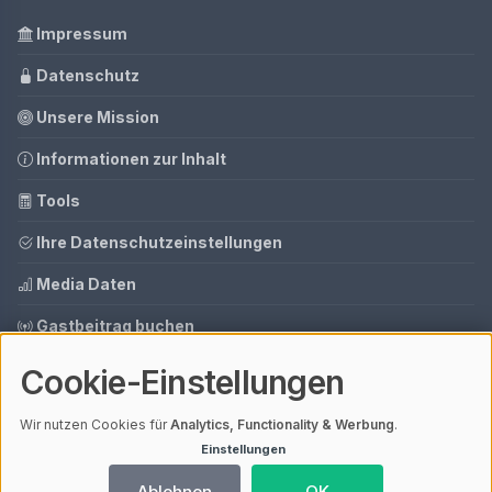
Impressum
Datenschutz
Unsere Mission
Informationen zur Inhalt
Tools
Ihre Datenschutzeinstellungen
Media Daten
Gastbeitrag buchen
Cookie-Einstellungen
© 2026 AI CMS DEMO | V4.1
Wir nutzen Cookies für
Analytics, Functionality & Werbung
.
Mit einem
ⓘ Affiliate-Link
gekennzeichnete Links unterstützen unsere
Arbeit – ohne Mehrkosten für dich. Als Amazon-Partner verdiene ich an
Einstellungen
qualifizierten Verkäufen.
Ladezeit 0,04s | Cache: APCu
Ablehnen
OK