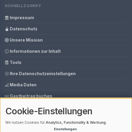
SCHNELLZUGRIFF
Impressum
Datenschutz
Unsere Mission
Informationen zur Inhalt
Tools
Ihre Datenschutzeinstellungen
Media Daten
Gastbeitrag buchen
Cookie-Einstellungen
© 2026 AI CMS DEMO | V4.1
Wir nutzen Cookies für
Analytics, Functionality & Werbung
.
Mit einem
ⓘ Affiliate-Link
gekennzeichnete Links unterstützen unsere
Arbeit – ohne Mehrkosten für dich. Als Amazon-Partner verdiene ich an
Einstellungen