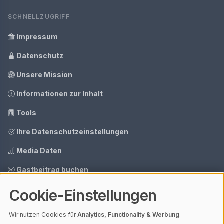
SCHNELLZUGRIFF
Impressum
Datenschutz
Unsere Mission
Informationen zur Inhalt
Tools
Ihre Datenschutzeinstellungen
Media Daten
Gastbeitrag buchen
Cookie-Einstellungen
© 2026 AI CMS DEMO | V4.1
Wir nutzen Cookies für
Analytics, Functionality & Werbung
.
Mit einem
ⓘ Affiliate-Link
gekennzeichnete Links unterstützen unsere