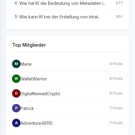
Wie hat KI die Bedeutung von Metadaten i...
4
977
Wie kann KI bei der Erstellung von Inhal...
5
892
Top Mitglieder
Marie
M
9 Posts
WalletWarrior
W
8 Posts
DigitalNomadCrypto
D
8 Posts
Patrick
P
7 Posts
Adventure49110
A
7 Posts