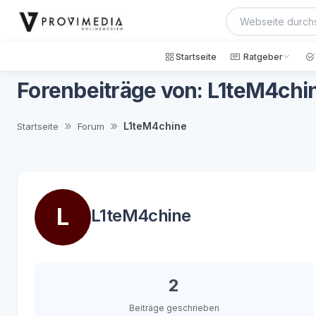
Startseite
Ratgeber
Forenbeiträge von: L1teM4chi
L1teM4chine
Startseite
Forum
L
L1teM4chine
2
Beiträge geschrieben