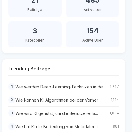
21
485
Beiträge
Antworten
3
154
Kategorien
Aktive User
Trending Beiträge
Wie werden Deep-Learning-Techniken in de...
1
1,247
Wie können KI-Algorithmen bei der Vorher...
2
1,144
Wie wird KI genutzt, um die Benutzererfa...
3
1,004
Wie hat KI die Bedeutung von Metadaten i...
4
981