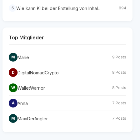
Wie kann KI bei der Erstellung von Inhal...
5
894
Top Mitglieder
Marie
M
9 Posts
DigitalNomadCrypto
D
8 Posts
WalletWarrior
W
8 Posts
Anna
A
7 Posts
MaxiDerAngler
M
7 Posts