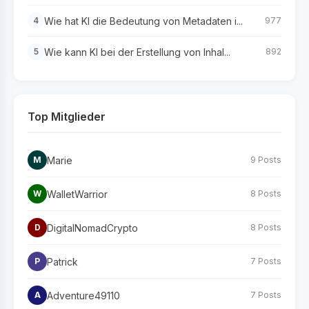
Wie hat KI die Bedeutung von Metadaten i...
4
977
Wie kann KI bei der Erstellung von Inhal...
5
892
Top Mitglieder
Marie
M
9 Posts
WalletWarrior
W
8 Posts
DigitalNomadCrypto
D
8 Posts
Patrick
P
7 Posts
Adventure49110
A
7 Posts