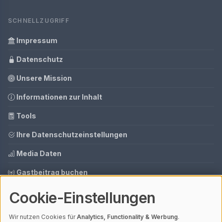
SCHNELLZUGRIFF
Impressum
Datenschutz
Unsere Mission
Informationen zur Inhalt
Tools
Ihre Datenschutzeinstellungen
Media Daten
Gastbeitrag buchen
Cookie-Einstellungen
© 2026 AI CMS DEMO | V4.1
Wir nutzen Cookies für
Analytics, Functionality & Werbung
.
Mit einem
ⓘ Affiliate-Link
gekennzeichnete Links unterstützen unsere