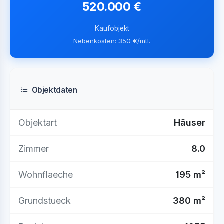
520.000 €
Kaufobjekt
Nebenkosten: 350 €/mtl.
Objektdaten
Objektart
Häuser
Zimmer
8.0
Wohnflaeche
195 m²
Grundstueck
380 m²